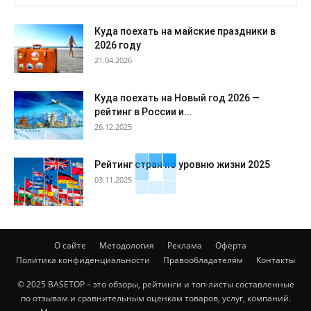
Куда поехать на майские праздники в
2026 году
21.04.2026
Куда поехать на Новый год 2026 —
рейтинг в России и...
26.12.2025
Рейтинг стран по уровню жизни 2025
03.11.2025
О сайте
Методология
Реклама
Оферта
Политика конфиденциальности
Правообладателям
Контакты
© 2025 BASETOP – это обзоры, рейтинги и топ-листы составленные
по отзывам и сравнительным оценкам товаров, услуг, компаний.