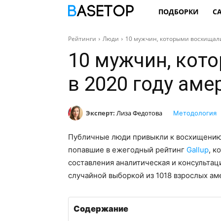
ПОДБОРКИ
С
Рейтинги
Люди
10 мужчин, которыми восхищали
10 мужчин, кот
в 2020 году ам
Эксперт:
Лиза Федотова
Методология
Публичные люди привыкли к восхищению 
попавшие в ежегодный рейтинг
Gallup
, к
составления аналитическая и консульта
случайной выборкой из 1018 взрослых ам
Содержание