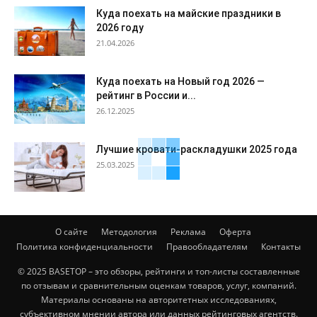
Куда поехать на майские праздники в
2026 году
21.04.2026
Куда поехать на Новый год 2026 —
рейтинг в России и...
26.12.2025
Лучшие кровати-раскладушки 2025 года
25.03.2025
О сайте
Методология
Реклама
Оферта
Политика конфиденциальности
Правообладателям
Контакты
© 2025 BASETOP – это обзоры, рейтинги и топ-листы составленные
по отзывам и сравнительным оценкам товаров, услуг, компаний.
Материалы основаны на авторитетных исследованиях,
субъективном мнении автора или данных рейтинговых агентств.