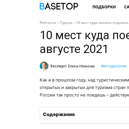
ПОДБОРКИ
С
Рейтинги
Туризм
10 мест куда поехать отдыхать
10 мест куда по
августе 2021
Эксперт:
Елена Иванова
Методология
Как и в прошлом году, над туристически
открытых и закрытых для туризма стран 
России так просто не поедешь – действу
Содержание