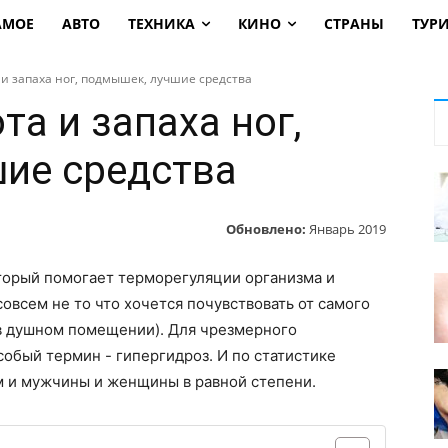
АМОЕ
АВТО
ТЕХНИКА
КИНО
СТРАНЫ
ТУР
а и запаха ног, подмышек, лучшие средства
та и запаха ног,
ие средства
Обновлено:
Январь 2019
оторый помогает терморегуляции организма и
совсем не то что хочется почувствовать от самого
 в душном помещении). Для чрезмерного
обый термин - гипергидроз. И по статистике
м и мужчины и женщины в равной степени.