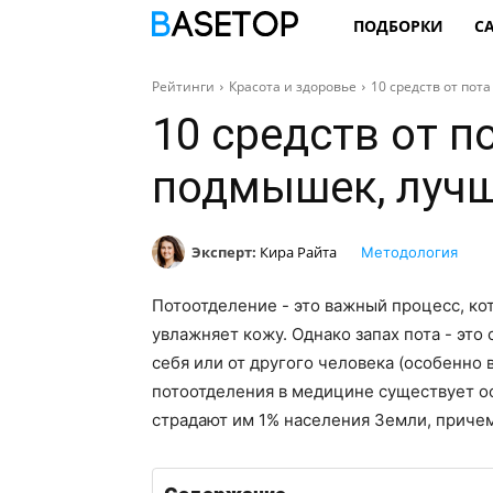
ПОДБОРКИ
С
Рейтинги
Красота и здоровье
10 средств от пот
10 средств от по
подмышек, лучш
Эксперт:
Кира Райта
Методология
Потоотделение - это важный процесс, к
увлажняет кожу. Однако запах пота - это 
себя или от другого человека (особенно
потоотделения в медицине существует ос
страдают им 1% населения Земли, приче