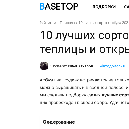
ПОДБОРКИ
С
Рейтинги
Природа
10 лучших сортов арбуза 202
10 лучших сорто
теплицы и откр
Эксперт:
Илья Захаров
Методология
Арбузы на грядках встречаются не только
можно выращивать и в средней полосе, и 
мы сделали подборку самых
лучших сорт
них превосходен в своей сфере. Удачног
Содержание