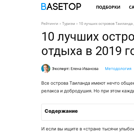
ПОДБОРКИ
С
Рейтинги
Туризм
10 лучших островов Таиланда 
10 лучших остр
отдыха в 2019 г
Эксперт:
Елена Иванова
Методология
Все острова Таиланда имеют нечто общее
релакса и добродушия. Но при этом кажд
Содержание
И если вы ищите в «стране тысячи улыбо