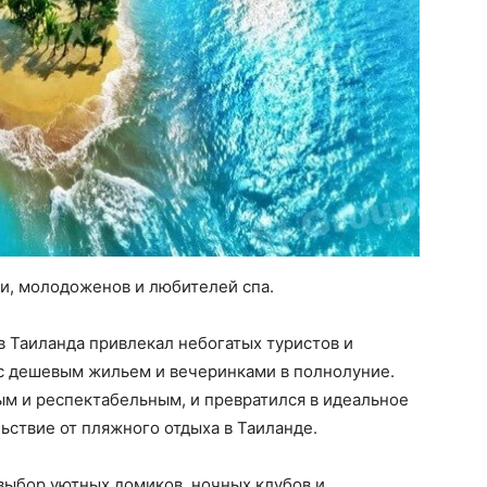
и, молодоженов и любителей спа.
в Таиланда привлекал небогатых туристов и
с дешевым жильем и вечеринками в полнолуние.
ым и респектабельным, и превратился в идеальное
льствие от пляжного отдыха в Таиланде.
ыбор уютных домиков, ночных клубов и