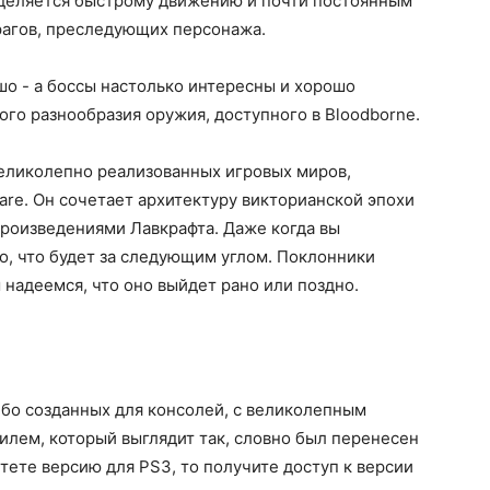
 уделяется быстрому движению и почти постоянным
рагов, преследующих персонажа.
шо - а боссы настолько интересны и хорошо
ого разнообразия оружия, доступного в Bloodborne.
великолепно реализованных игровых миров,
are. Он сочетает архитектуру викторианской эпохи
роизведениями Лавкрафта. Даже когда вы
го, что будет за следующим углом. Поклонники
 надеемся, что оно выйдет рано или поздно.
либо созданных для консолей, с великолепным
лем, который выглядит так, словно был перенесен
тете версию для PS3, то получите доступ к версии