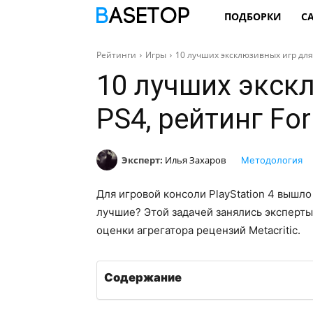
ПОДБОРКИ
С
Рейтинги
Игры
10 лучших эксклюзивных игр для 
10 лучших экск
PS4, рейтинг Fo
Эксперт:
Илья Захаров
Методология
Для игровой консоли PlayStation 4 вышло
лучшие? Этой задачей занялись эксперты
оценки агрегатора рецензий Metacritic.
Содержание