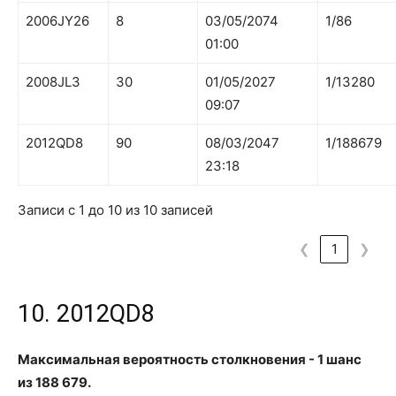
2006JY26
8
03/05/2074
1/86
01:00
2008JL3
30
01/05/2027
1/13280
09:07
2012QD8
90
08/03/2047
1/188679
23:18
Записи с 1 до 10 из 10 записей
❮
1
❯
10. 2012QD8
Максимальная вероятность столкновения - 1 шанс
из 188 679.