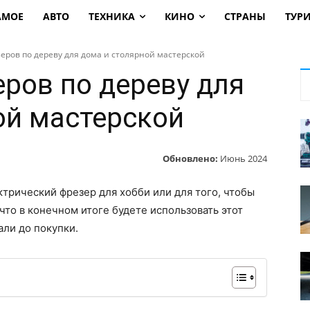
АМОЕ
АВТО
ТЕХНИКА
КИНО
СТРАНЫ
ТУР
еров по дереву для дома и столярной мастерской
еров по дереву для
ой мастерской
Обновлено:
Июнь 2024
ктрический фрезер для хобби или для того, чтобы
 что в конечном итоге будете использовать этот
ли до покупки.